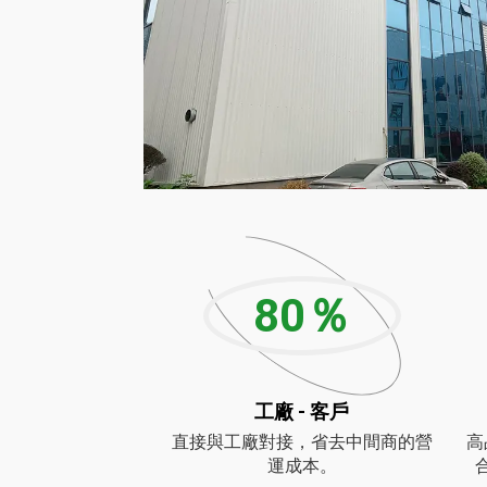
80
％
工廠 - 客戶
直接與工廠對接，省去中間商的營
高
運成本。