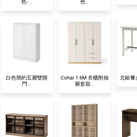
色-...
色...
白色簡約五層雙開
Cohar 1.6M 衣櫃附抽
北歐餐桌
門...
屜套裝...