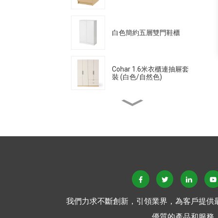
櫃床頭櫃
白色簡約五層雙門鞋櫃
Cohar 1.6米衣櫃連抽屜套
裝 (白色/自然色)
北歐餐桌家用現代簡約仿實
木餐桌
餐邊櫃整合牆面置物架餐櫃
現代簡約奢華雙層多功能儲
物櫃收納櫃（自然白）
北歐仿實木雙門黑木紋餐邊
櫃現代簡約茶水櫃多功能收
我們力求不斷創新，引領業界，為客戶提供
納櫃
優質的產品和服務