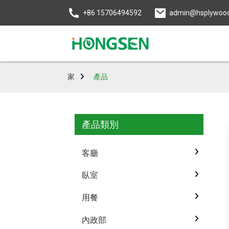
+86 15706494592
admin@hsplywoo
家
產品
產品類別
客廳
臥室
用餐
內政部