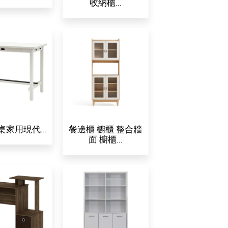
收納櫃...
家用現代...
餐邊櫃 櫥櫃 整合牆
面 櫥櫃...