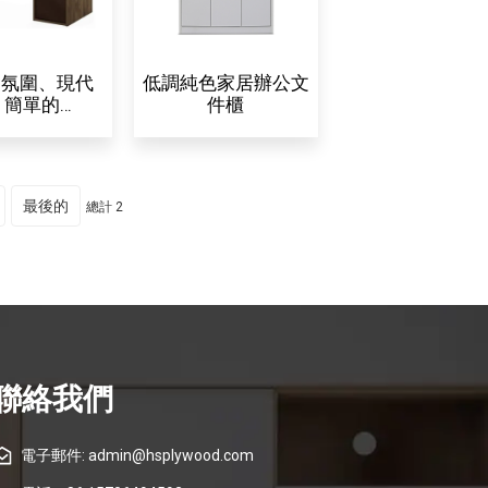
的氛圍、現代
低調純色家居辦公文
、簡單的…
件櫃
最後的
總計 2
聯絡我們
電子郵件: admin@hsplywood.com