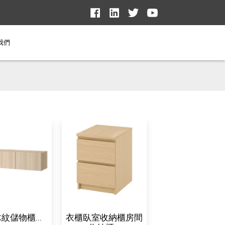
我們
紋儲物櫃...
衣櫃臥室收納櫃房間