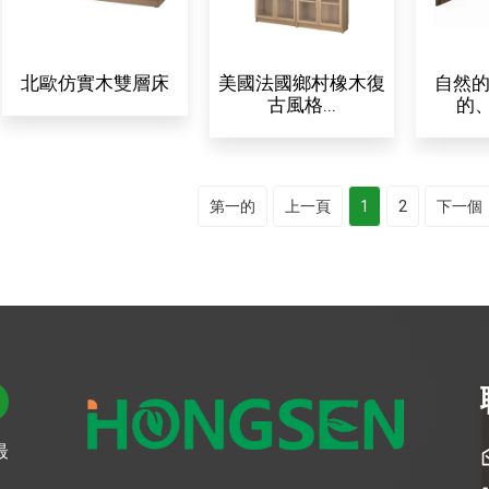
北歐仿實木雙層床
美國法國鄉村橡木復
自然
古風格...
的
第一的
上一頁
1
2
下一個
最
。