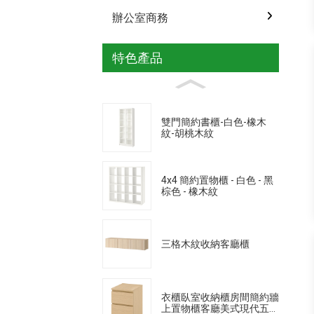
辦公室商務
特色產品
雙門簡約書櫃-白色-橡木
紋-胡桃木紋
4x4 簡約置物櫃 - 白色 - 黑
棕色 - 橡木紋
三格木紋收納客廳櫃
衣櫃臥室收納櫃房間簡約牆
上置物櫃客廳美式現代五斗