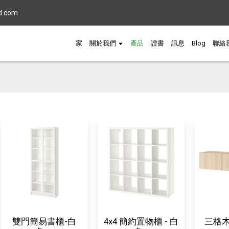
d.com
家
關於我們
產品
證書
訊息
Blog
聯絡
雙門簡易書櫃-白
4x4 簡約置物櫃 - 白
三格木