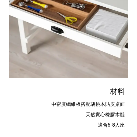
材料
中密度纖維板搭配胡桃木貼皮桌面
天然實心橡膠木腿
適合6-8人座