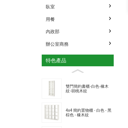
臥室
用餐
內政部
辦公室商務
特色產品
雙門簡約書櫃-白色-橡木
紋-胡桃木紋
4x4 簡約置物櫃 - 白色 - 黑
棕色 - 橡木紋