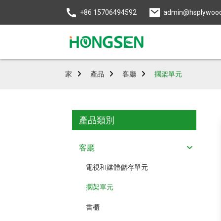
+86 15706494592
admin@hsplywoo
家
產品
客廳
擱架單元
產品類別
客廳
電視和媒體儲存單元
擱架單元
書櫃