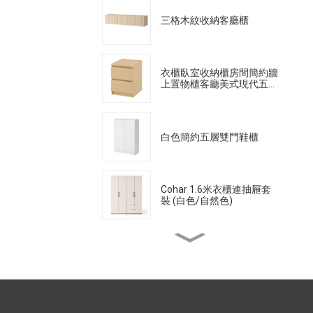
三格木紋收納客廳櫃
衣櫃臥室收納櫃房間簡約牆
上置物櫃客廳美式現代五斗
櫃床頭櫃
白色簡約五層雙門鞋櫃
Cohar 1.6米衣櫃連抽屜套
裝 (白色/自然色)
北歐餐桌家用現代簡約仿實
木餐桌
餐邊櫃整合牆面置物架餐櫃