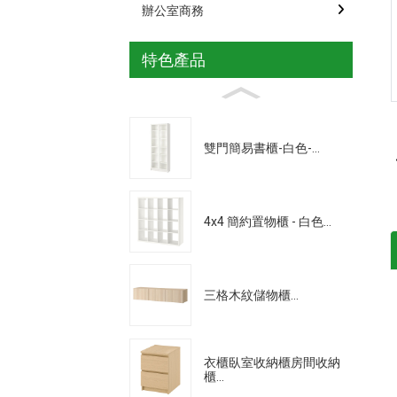
辦公室商務
Loading...
Loading...
特色產品
雙門簡易書櫃-白色-...
4x4 簡約置物櫃 - 白色...
三格木紋儲物櫃...
衣櫃臥室收納櫃房間收納
櫃...