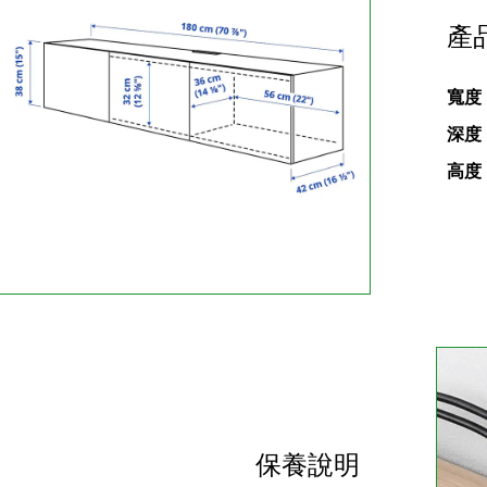
產
寬度
深度
高度
保養說明