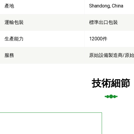
產地
Shandong, China
運輸包裝
標準出口包裝
生產能力
12000件
服務
原始設備製造商/原
技術細節