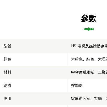
參數
型號
HS-電視及媒體儲存單
顏色
木紋色、純色、大理
材料
中密度纖維板、三聚
結構
被擊倒
應用
家庭辦公室、客廳、