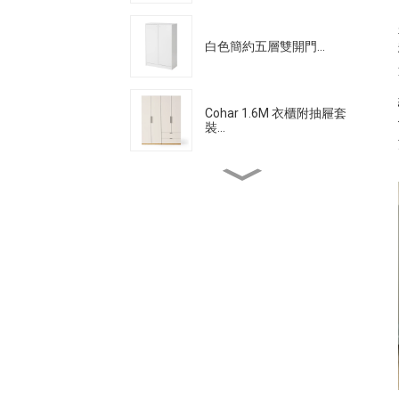
白色簡約五層雙開門...
Cohar 1.6M 衣櫃附抽屜套
裝...
北歐餐桌家用現代...
餐邊櫃 櫥櫃 整合牆面 櫥
櫃...
北歐仿實木雙層床