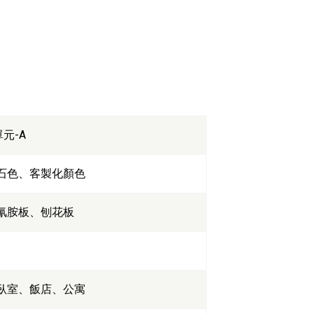
元-A
石色、客製化顏色
氰胺板、刨花板
臥室、飯店、公寓