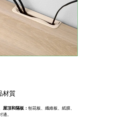
品材質
、屋頂和隔板：
刨花板、纖維板、紙膜、
封邊。