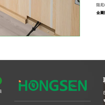
阻尼
金屬
最
。