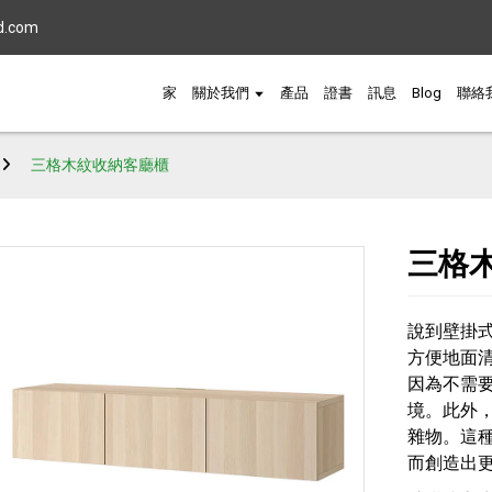
d.com
家
關於我們
產品
證書
訊息
Blog
聯絡
三格木紋收納客廳櫃
三格
說到壁掛
方便地面
因為不需
境。此外
雜物。這
而創造出