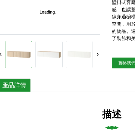
壁掛式客
感，也讓
Loading...
Loading...
線穿過櫥
空間，用
的物品。
了裝飾和
聯絡我
產品詳情
描述