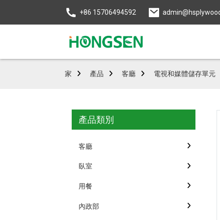
+86 15706494592
admin@hsplywoo
家
產品
客廳
電視和媒體儲存單元
產品類別
客廳
臥室
用餐
內政部