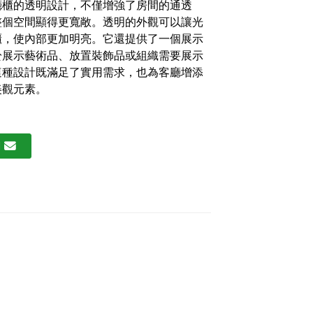
廳櫃的透明設計，不僅增強了房間的通透
整個空間顯得更寬敞。透明的外觀可以讓光
Loading...
Loading...
Loading...
Loading...
櫃，使內部更加明亮。它還提供了一個展示
於展示藝術品、放置裝飾品或組織需要展示
這種設計既滿足了實用需求，也為客廳增添
美觀元素。
們