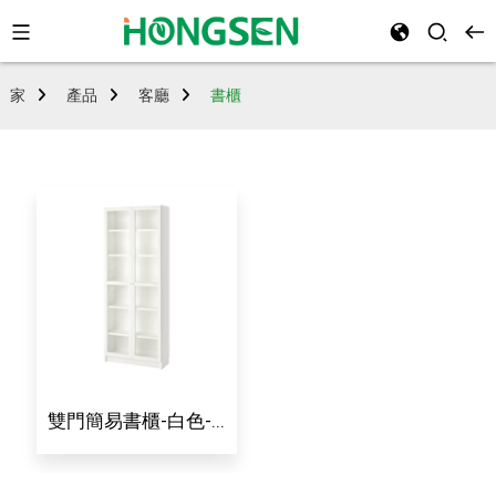
家
產品
客廳
書櫃
雙門簡易書櫃-白色-...